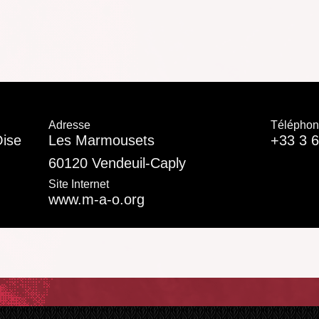
Adresse
Télépho
Oise
Les Marmousets
+33 3 6
60120 Vendeuil-Caply
Site Internet
www.m-a-o.org