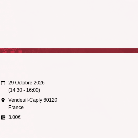
date_range
29 Octobre 2026
(14:30 - 16:00)
room
Vendeuil-Caply 60120
France
account_balance_wallet
3.00€