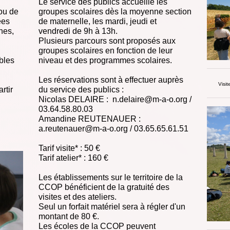
Le service des publics accueille les
/ou de
groupes scolaires dès la moyenne section
ées
de maternelle, les mardi, jeudi et
nes,
vendredi de 9h à 13h.
Plusieurs parcours sont proposés aux
groupes scolaires en fonction de leur
bles
niveau et des programmes scolaires.
Les réservations sont à effectuer auprès
Visi
rtir
du service des publics :
Nicolas DELAIRE : n.delaire@m-a-o.org /
03.64.58.80.03
Amandine REUTENAUER :
a.reutenauer@m-a-o.org / 03.65.65.61.51
Tarif visite* : 50 €
Tarif atelier* : 160 €
Les établissements sur le territoire de la
CCOP bénéficient de la gratuité des
visites et des ateliers.
Seul un forfait matériel sera à régler d'un
montant de 80 €.
Les écoles de la CCOP peuvent