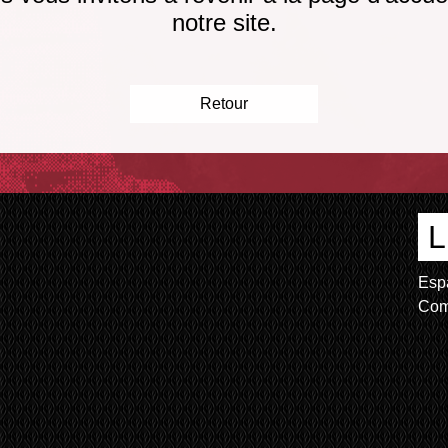
notre site.
Retour
L
Esp
Com