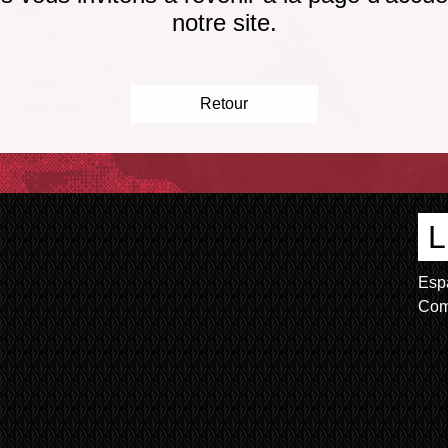
notre site.
Retour
L
Esp
Com