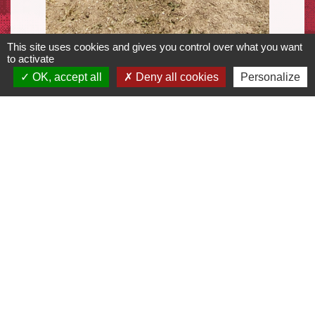
This site uses cookies and gives you control over what you want
to activate
OK, accept all
Deny all cookies
Personalize
Contacts
Musée Archéologique de l'Oise
1 rue Les Marmousets
60120 Vendeuil-Caply - FRANCE
+33 3 64 58 80 00
Contact par formulaire